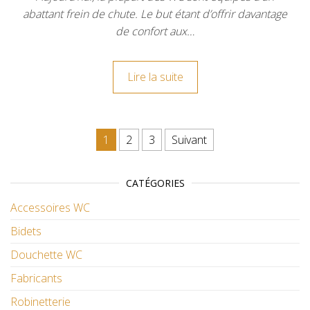
abattant frein de chute. Le but étant d’offrir davantage
de confort aux…
Lire la suite
Navigation des articles
1
2
3
Suivant
CATÉGORIES
Accessoires WC
Bidets
Douchette WC
Fabricants
Robinetterie