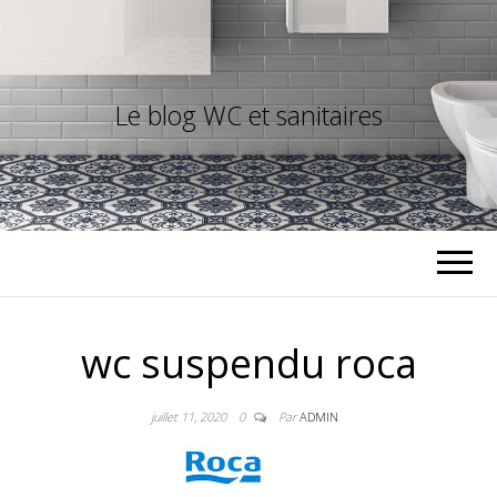
Le blog WC et sanitaires
wc suspendu roca
juillet 11, 2020
0
Par
ADMIN