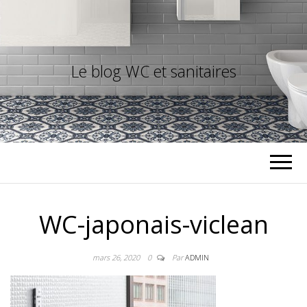
Le blog WC et sanitaires
WC-japonais-viclean
mars 26, 2020
0
Par
ADMIN