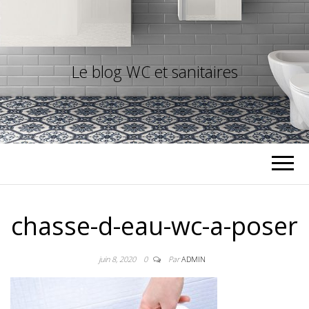
Le blog WC et sanitaires
chasse-d-eau-wc-a-poser
juin 8, 2020
0
Par
ADMIN