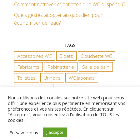
Comment nettoyer et entretenir un WC suspendu?
Quels gestes adopter au quotidien pour
économiser de l’eau?
TAGS
Accessoires WC
Bidets
Douchette WC
Fabricants
Robinetterie
Salle de bain
Toilettes
Urinoirs
WC japonais
WC suspendus
WC à poser
Nous utilisons des cookies sur notre site web pour vous
offrir une expérience plus pertinente en mémorisant vos
préférences et vos visites répétées. En cliquant sur
"Accepter", vous consentez à l'utilisation de TOUS les
Fièrement propulsé par
WordPress
|
Thème :
Master
cookies..
Blog
En savoir plus
J'accepte