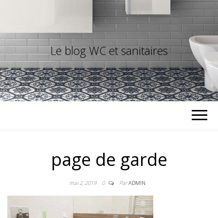
Le blog WC et sanitaires
page de garde
mai 2, 2019
0
Par
ADMIN