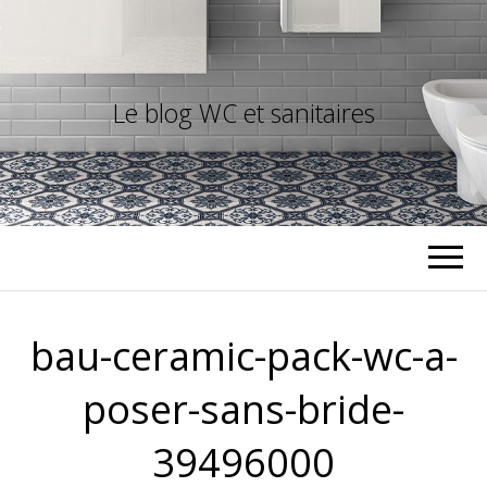
Le blog WC et sanitaires
bau-ceramic-pack-wc-a-
poser-sans-bride-
39496000