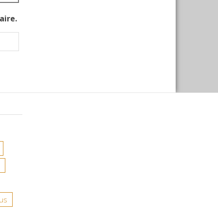
aire.
us