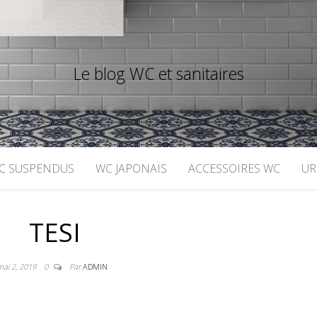
Le blog WC et sanitaires
C SUSPENDUS
WC JAPONAIS
ACCESSOIRES WC
UR
TESI
mai 2, 2019
0
Par
ADMIN