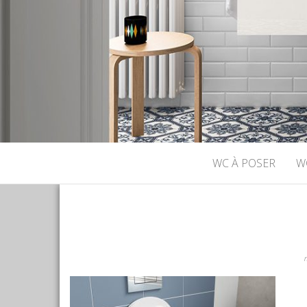
WC À POSER
W