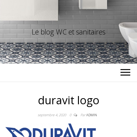
Le blog WC et sanitaires
duravit logo
septembre 4, 2020
0
Par
ADMIN