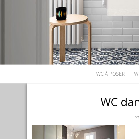
WC À POSER
W
WC dans
oc