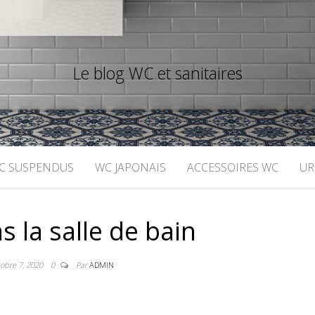
Le blog WC et sanitaires
C SUSPENDUS
WC JAPONAIS
ACCESSOIRES WC
UR
 la salle de bain
tobre 7, 2020
0
Par
ADMIN