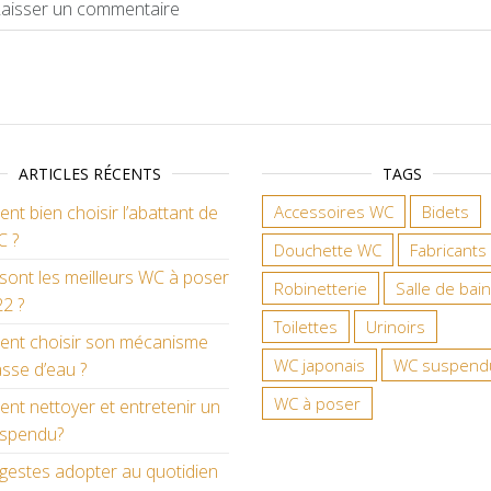
ARTICLES RÉCENTS
TAGS
t bien choisir l’abattant de
Accessoires WC
Bidets
C ?
Douchette WC
Fabricants
sont les meilleurs WC à poser
Robinetterie
Salle de bain
2 ?
Toilettes
Urinoirs
nt choisir son mécanisme
WC japonais
WC suspend
sse d’eau ?
WC à poser
t nettoyer et entretenir un
spendu?
gestes adopter au quotidien