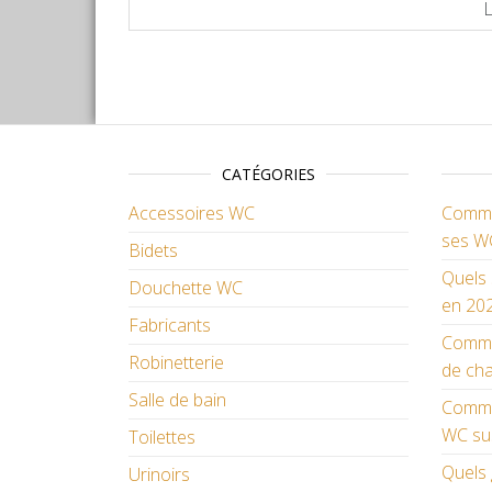
CATÉGORIES
Accessoires WC
Commen
ses W
Bidets
Quels 
Douchette WC
en 202
Fabricants
Comme
Robinetterie
de cha
Salle de bain
Commen
WC su
Toilettes
Quels 
Urinoirs