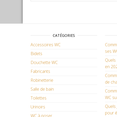
CATÉGORIES
Accessoires WC
Commen
ses W
Bidets
Quels 
Douchette WC
en 202
Fabricants
Comme
Robinetterie
de cha
Salle de bain
Commen
WC su
Toilettes
Quels 
Urinoirs
pour é
WC à poser