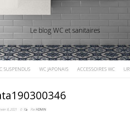
Le blog WC et sanitaires
C SUSPENDUS
WC JAPONAIS
ACCESSOIRES WC
UR
ata190300346
nvier 8, 2021
0
Par
ADMIN