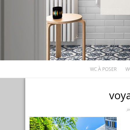
WC À POSER
W
voy
ja