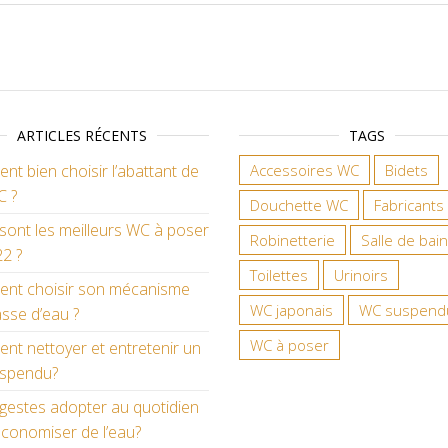
ARTICLES RÉCENTS
TAGS
t bien choisir l’abattant de
Accessoires WC
Bidets
C ?
Douchette WC
Fabricants
sont les meilleurs WC à poser
Robinetterie
Salle de bain
2 ?
Toilettes
Urinoirs
nt choisir son mécanisme
WC japonais
WC suspend
sse d’eau ?
WC à poser
t nettoyer et entretenir un
spendu?
gestes adopter au quotidien
conomiser de l’eau?