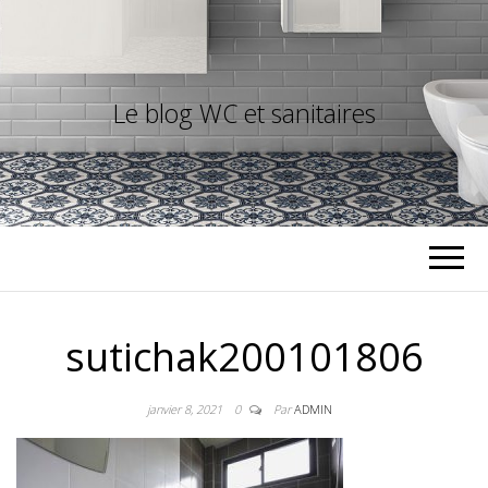
Le blog WC et sanitaires
sutichak200101806
janvier 8, 2021
0
Par
ADMIN