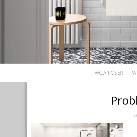
WC À POSER
W
Prob
oc