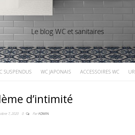
Le blog WC et sanitaires
C SUSPENDUS
WC JAPONAIS
ACCESSOIRES WC
UR
lème d’intimité
tobre 7, 2020
0
Par
ADMIN