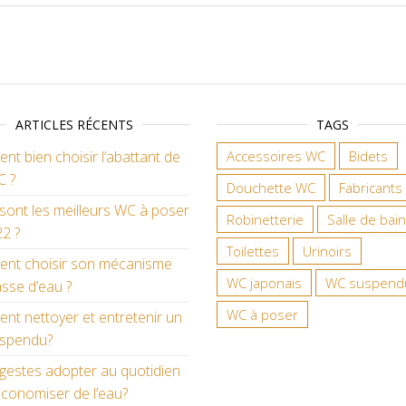
ARTICLES RÉCENTS
TAGS
t bien choisir l’abattant de
Accessoires WC
Bidets
C ?
Douchette WC
Fabricants
sont les meilleurs WC à poser
Robinetterie
Salle de bain
2 ?
Toilettes
Urinoirs
nt choisir son mécanisme
WC japonais
WC suspend
sse d’eau ?
WC à poser
t nettoyer et entretenir un
spendu?
gestes adopter au quotidien
conomiser de l’eau?