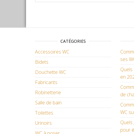
CATÉGORIES
Accessoires WC
Commen
ses W
Bidets
Quels 
Douchette WC
en 202
Fabricants
Comme
Robinetterie
de cha
Salle de bain
Commen
WC su
Toilettes
Quels 
Urinoirs
pour é
WC à poser