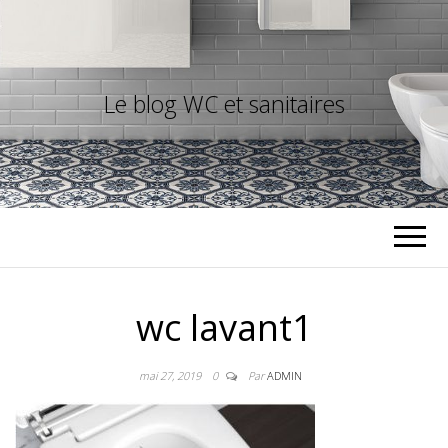
Le blog WC et sanitaires
wc lavant1
mai 27, 2019
0
Par
ADMIN