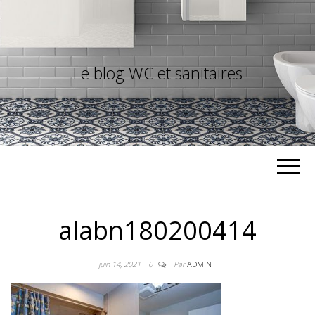
Le blog WC et sanitaires
alabn180200414
juin 14, 2021
0
Par
ADMIN