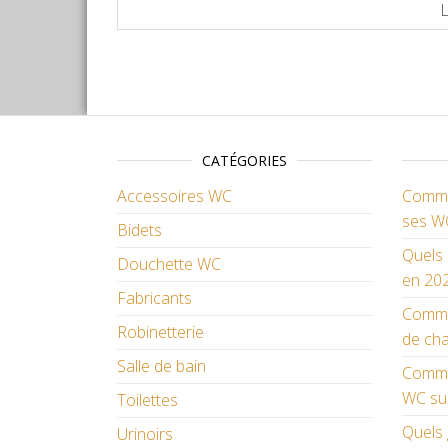
CATÉGORIES
Accessoires WC
Commen
ses W
Bidets
Quels 
Douchette WC
en 202
Fabricants
Comme
Robinetterie
de cha
Salle de bain
Commen
WC su
Toilettes
Quels 
Urinoirs