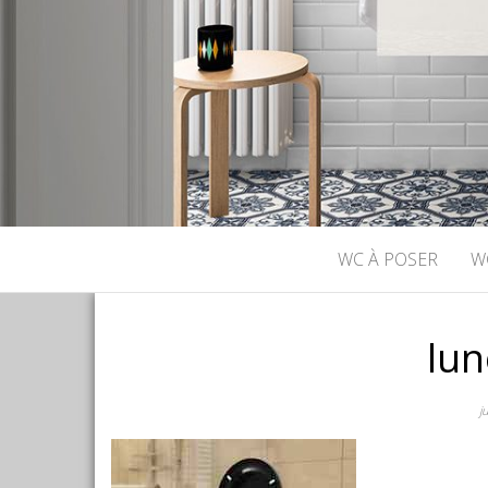
WC À POSER
W
lun
j