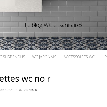
Le blog WC et sanitaires
C SUSPENDUS
WC JAPONAIS
ACCESSOIRES WC
UR
ettes wc noir
uillet 6, 2020
0
Par
ADMIN