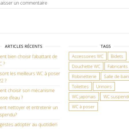
ARTICLES RÉCENTS
TAGS
t bien choisir l’abattant de
Accessoires WC
Bidets
C ?
Douchette WC
Fabricants
sont les meilleurs WC à poser
Robinetterie
Salle de bain
2 ?
Toilettes
Urinoirs
nt choisir son mécanisme
WC japonais
WC suspend
sse d’eau ?
WC à poser
t nettoyer et entretenir un
spendu?
gestes adopter au quotidien