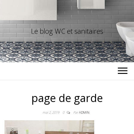
Le blog WC et sanitaires
page de garde
mai 2, 2019
0
Par
ADMIN