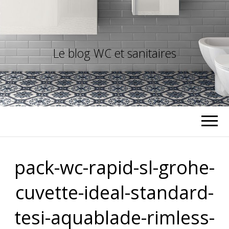
Le blog WC et sanitaires
pack-wc-rapid-sl-grohe-
cuvette-ideal-standard-
tesi-aquablade-rimless-