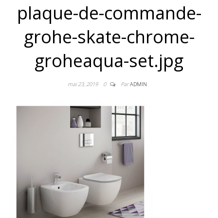
plaque-de-commande-
grohe-skate-chrome-
groheaqua-set.jpg
mai 23, 2019
0
Par
ADMIN