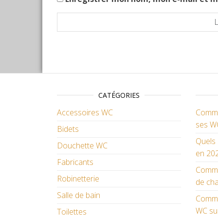
CATÉGORIES
Accessoires WC
Commen
ses W
Bidets
Quels 
Douchette WC
en 202
Fabricants
Comme
Robinetterie
de cha
Salle de bain
Commen
WC su
Toilettes