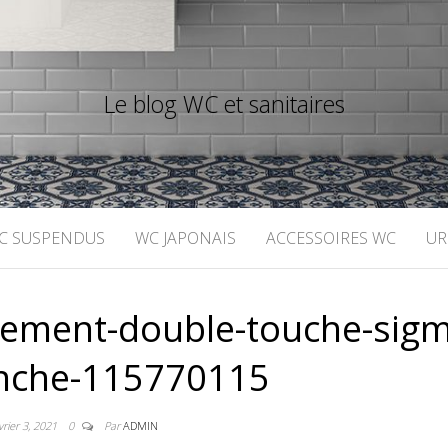
Le blog WC et sanitaires
C SUSPENDUS
WC JAPONAIS
ACCESSOIRES WC
UR
hement-double-touche-sigm
anche-115770115
vrier 3, 2021
0
Par
ADMIN