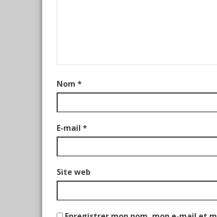
Nom
*
E-mail
*
Site web
Enregistrer mon nom, mon e-mail et m