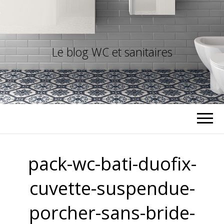
Le blog WC et sanitaires
pack-wc-bati-duofix-
cuvette-suspendue-
porcher-sans-bride-