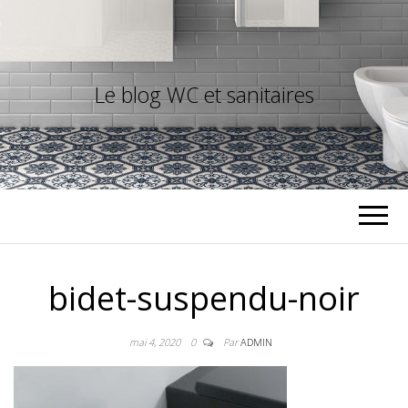
Le blog WC et sanitaires
bidet-suspendu-noir
mai 4, 2020
0
Par
ADMIN