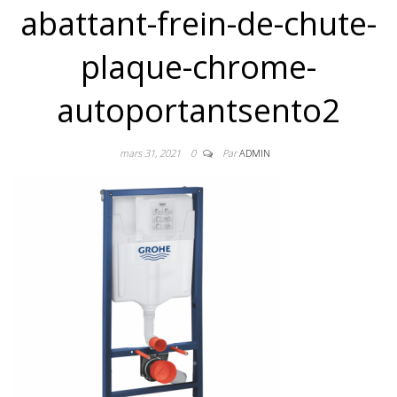
abattant-frein-de-chute-
plaque-chrome-
autoportantsento2
mars 31, 2021
0
Par
ADMIN