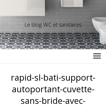
Le blog WC et sanitaires
rapid-sl-bati-support-
autoportant-cuvette-
sans-bride-avec-