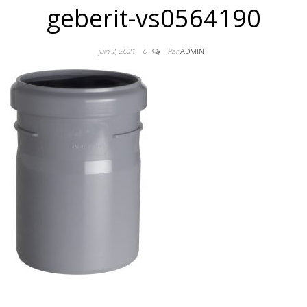
geberit-vs0564190
juin 2, 2021
0
Par
ADMIN