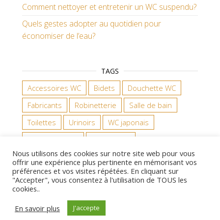
Comment nettoyer et entretenir un WC suspendu?
Quels gestes adopter au quotidien pour
économiser de l’eau?
TAGS
Accessoires WC
Bidets
Douchette WC
Fabricants
Robinetterie
Salle de bain
Toilettes
Urinoirs
WC japonais
WC suspendus
WC à poser
Nous utilisons des cookies sur notre site web pour vous
offrir une expérience plus pertinente en mémorisant vos
préférences et vos visites répétées. En cliquant sur
"Accepter", vous consentez à l'utilisation de TOUS les
Fièrement propulsé par
WordPress
|
Thème :
Master
cookies..
Blog
En savoir plus
J'accepte