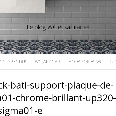
Le blog WC et sanitaires
C SUSPENDUS
WC JAPONAIS
ACCESSOIRES WC
UR
k-bati-support-plaque-de-
1-chrome-brillant-up320
sigma01-e