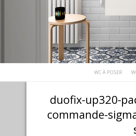
WC À POSER
W
duofix-up320-pac
commande-sigma0