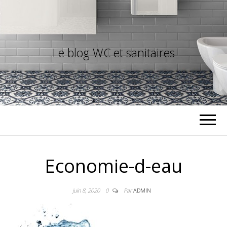
Le blog WC et sanitaires
Economie-d-eau
juin 8, 2020
0
Par
ADMIN