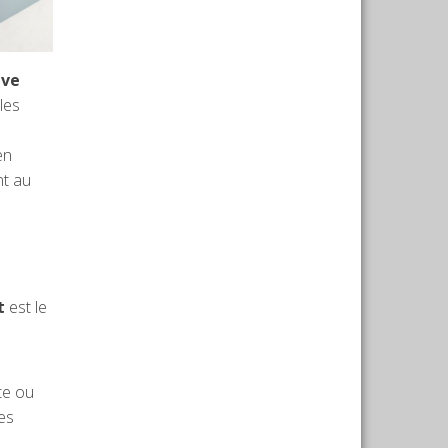
ave
les
en
nt au
t
est le
tte ou
ues