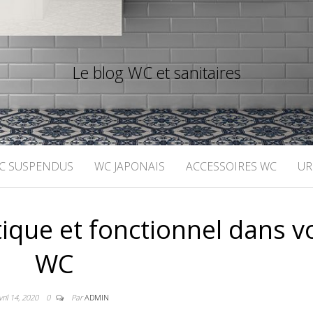
Le blog WC et sanitaires
C SUSPENDUS
WC JAPONAIS
ACCESSOIRES WC
UR
tique et fonctionnel dans v
WC
vril 14, 2020
0
Par
ADMIN