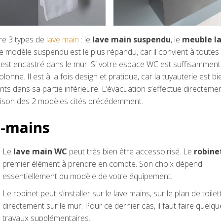
tre 3 types de
lave main
:
le
lave main suspendu
, le
meuble l
Le modèle suspendu est le plus répandu, car il convient à toutes 
n est encastré dans le mur. Si votre espace WC est suffisamment
lonne. Il est à la fois design et pratique, car la tuyauterie est bi
ents dans sa partie inférieure. L’évacuation s’effectue directeme
aison des 2 modèles cités précédemment.
e-mains
Le
lave main WC
peut très bien être accessoirisé. Le
robine
premier élément à prendre en compte. Son choix dépend
essentiellement du modèle de votre équipement.
Le robinet peut s’installer sur le lave mains, sur le plan de toile
directement sur le mur. Pour ce dernier cas, il faut faire quelq
travaux supplémentaires.