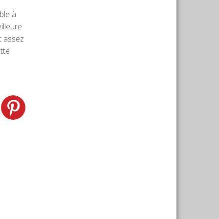
ble à
illeure
t assez
tte