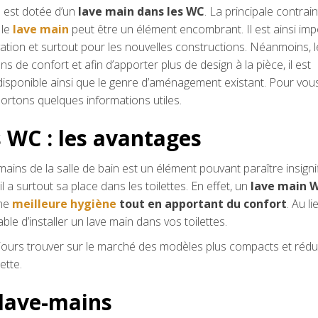
s est dotée d’un
lave main dans les WC
. La principale contrain
 le
lave main
peut être un élément encombrant. Il est ainsi imp
ation et surtout pour les nouvelles constructions. Néanmoins, l
ns de confort et afin d’apporter plus de design à la pièce, il est
disponible ainsi que le genre d’aménagement existant. Pour vou
ortons quelques informations utiles.
 WC : les avantages
ains de la salle de bain est un élément pouvant paraître insignif
l a surtout sa place dans les toilettes. En effet, un
lave main 
une
meilleure hygiène
tout en apportant du confort
. Au l
rable d’installer un lave main dans vos toilettes.
jours trouver sur le marché des modèles plus compacts et rédui
ette.
 lave-mains