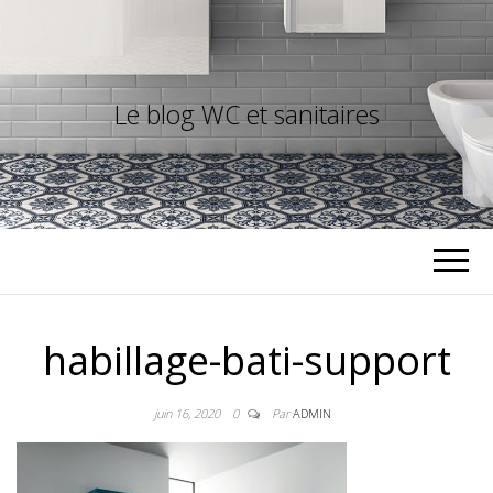
Le blog WC et sanitaires
habillage-bati-support
juin 16, 2020
0
Par
ADMIN