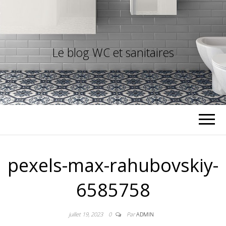
Le blog WC et sanitaires
pexels-max-rahubovskiy-
6585758
juillet 19, 2023
0
Par
ADMIN