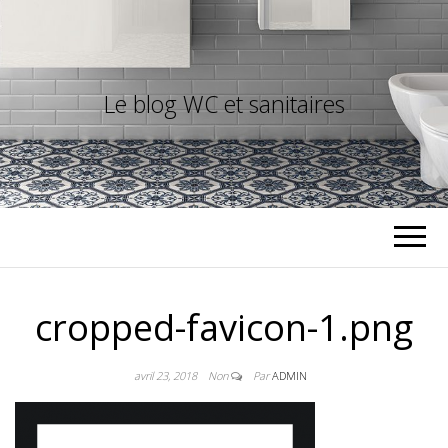
Le blog WC et sanitaires
cropped-favicon-1.png
avril 23, 2018
Non
Par
ADMIN